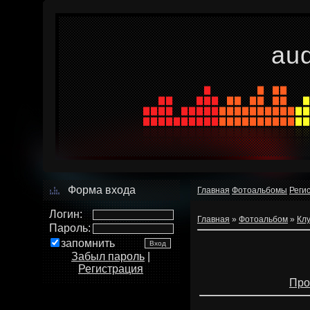
au
Форма входа
Главная
Фотоальбомы
Реги
Логин:
Главная
»
Фотоальбом
»
Кл
Пароль:
запомнить
Забыл пароль
|
Регистрация
Про